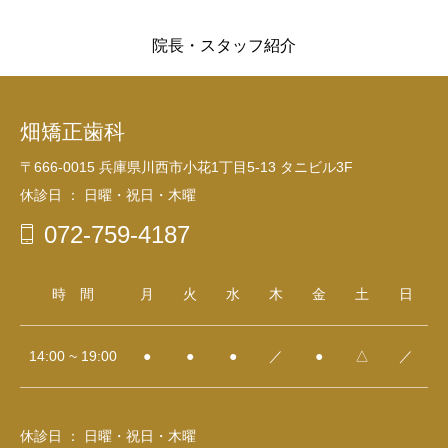
院長・スタッフ紹介
畑矯正歯科
〒666-0015 兵庫県川西市小花1丁目5-13 タニビル3F
休診日 ： 日曜・祝日・木曜
072-759-4187
時 間
月
火
水
木
金
土
日
14:00 ~ 19:00
●
●
●
／
●
△
／
休診日 ： 日曜・祝日・木曜