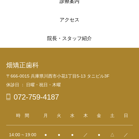
診療案内
アクセス
院長・スタッフ紹介
畑矯正歯科
〒666-0015 兵庫県川西市小花1丁目5-13 タニビル3F
休診日 ： 日曜・祝日・木曜
072-759-4187
時 間
月
火
水
木
金
土
日
14:00 ~ 19:00
●
●
●
／
●
△
／